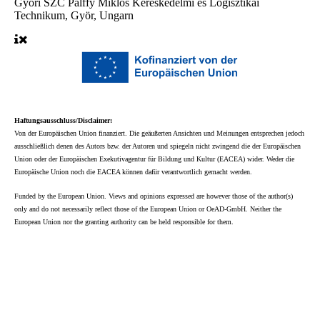
Győri SZC Pálffy Miklós Kereskedelmi és Logisztikai
Technikum, Györ, Ungarn
Haftungsausschluss/Disclaimer:
Von der Europäischen Union finanziert. Die geäußerten Ansichten und Meinungen entsprechen jedoch
ausschließlich denen des Autors bzw. der Autoren und spiegeln nicht zwingend die der Europäischen
Union oder der Europäischen Exekutivagentur für Bildung und Kultur (EACEA) wider. Weder die
Europäische Union noch die EACEA können dafür verantwortlich gemacht werden.
Funded by the European Union. Views and opinions expressed are however those of the author(s)
only and do not necessarily reflect those of the European Union or OeAD-GmbH. Neither the
European Union nor the granting authority can be held responsible for them.