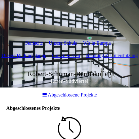
Startseite
Unsere Schule
Wir in Europa
Unsere Bildungsgänge
Gut zu wissen
Beratung & Unterstützung
Robert-Schuman-Berufskolleg
Essen-Südviertel
Abgeschlossene Projekte
Abgeschlossenes Projekte