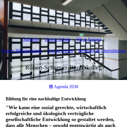
Startseite
Unsere Schule
Wir in Europa
Unsere Bildungsgänge
Gut zu wissen
Beratung & Unterstützung
Robert-Schuman-Berufskolleg
Essen-Südviertel
Agenda 2030
Bildung für eine nachhaltige Entwicklung
"Wie kann eine sozial gerechte, wirtschaftlich
erfolgreiche und ökologisch verträgliche
gesellschaftliche Entwicklung so gestaltet werden,
dass alle Menschen – sowohl gegenwärtig als auch